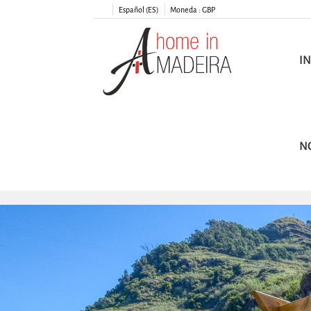
Español (ES)
Moneda :
GBP
IN
N