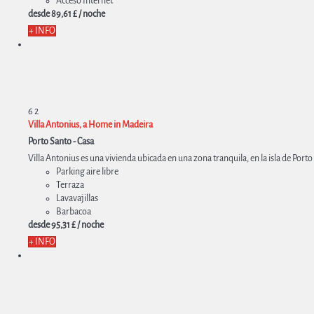
Acceso Internet
desde
89,
61 £
/ noche
+ INFO
6
2
Villa Antonius, a Home in Madeira
Porto Santo -
Casa
Villa Antonius es una vivienda ubicada en una zona tranquila, en la isla de Porto 
Parking aire libre
Terraza
Lavavajillas
Barbacoa
desde
95,
31 £
/ noche
+ INFO