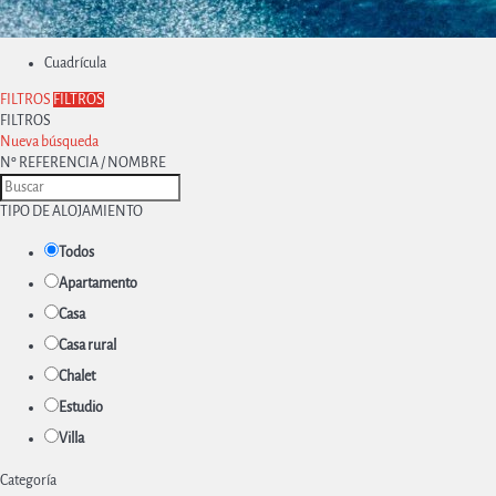
Cuadrícula
FILTROS
FILTROS
FILTROS
Nueva búsqueda
Nº REFERENCIA / NOMBRE
TIPO DE ALOJAMIENTO
Todos
Apartamento
Casa
Casa rural
Chalet
Estudio
Villa
Categoría