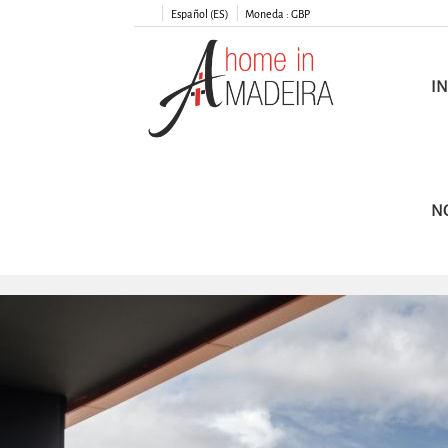
Español (ES)
Moneda :
GBP
IN
N