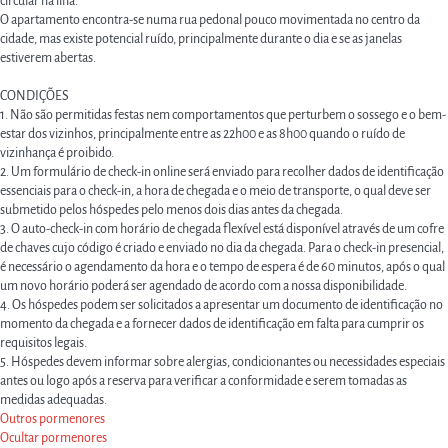
circular na ilha.
O apartamento encontra-se numa rua pedonal pouco movimentada no centro da
cidade, mas existe potencial ruído, principalmente durante o dia e se as janelas
estiverem abertas.
CONDIÇÕES
1. Não são permitidas festas nem comportamentos que perturbem o sossego e o bem-
estar dos vizinhos, principalmente entre as 22h00 e as 8h00 quando o ruído de
vizinhança é proibido.
2. Um formulário de check-in online será enviado para recolher dados de identificação
essenciais para o check-in, a hora de chegada e o meio de transporte, o qual deve ser
submetido pelos hóspedes pelo menos dois dias antes da chegada.
3. O auto-check-in com horário de chegada flexível está disponível através de um cofre
de chaves cujo código é criado e enviado no dia da chegada. Para o check-in presencial,
é necessário o agendamento da hora e o tempo de espera é de 60 minutos, após o qual
um novo horário poderá ser agendado de acordo com a nossa disponibilidade.
4. Os hóspedes podem ser solicitados a apresentar um documento de identificação no
momento da chegada e a fornecer dados de identificação em falta para cumprir os
requisitos legais.
5. Hóspedes devem informar sobre alergias, condicionantes ou necessidades especiais
antes ou logo após a reserva para verificar a conformidade e serem tomadas as
medidas adequadas.
Outros pormenores
Ocultar pormenores