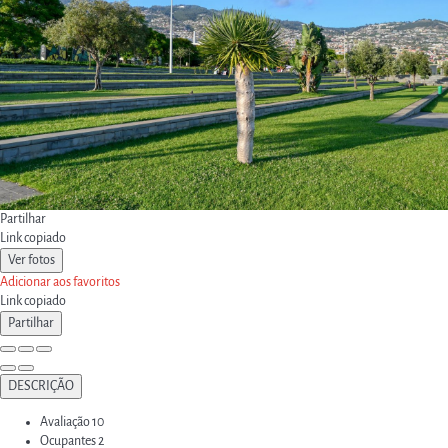
Partilhar
Link copiado
Ver fotos
Adicionar aos favoritos
Link copiado
Partilhar
DESCRIÇÃO
Avaliação
10
Ocupantes
2