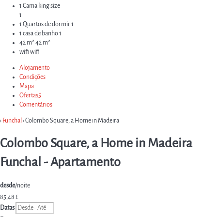
1 Cama king size
1
1 Quartos de dormir
1
1 casa de banho
1
42 m²
42 m²
wifi
wifi
Alojamento
Condições
Mapa
Ofertas
5
Comentários
›
Funchal
› Colombo Square, a Home in Madeira
Colombo Square, a Home in Madeira
Funchal -
Apartamento
desde
/noite
85,
48 £
Datas