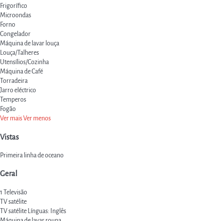
Frigorífico
Microondas
Forno
Congelador
Máquina de lavar louça
Louça/Talheres
Utensílios/Cozinha
Máquina de Café
Torradeira
Jarro eléctrico
Temperos
Fogão
Ver mais
Ver menos
Vistas
Primeira linha de oceano
Geral
1 Televisão
TV satélite
TV satélite
Línguas: Inglês
Máquina de lavar roupa