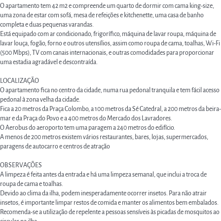
O apartamento tem 42 m2 e compreende um quarto de dormir com cama king-size,
uma zona de estar com sofá, mesa de refeições e kitchenette, uma casa de banho
completa e duas pequenas varandas.
Está equipado com ar condicionado, frigorífico, máquina de lavar roupa, máquina de
lavar louça, fogão, forno e outros utensílios, assim como roupa de cama, toalhas, Wi-Fi
(500 Mbps), TV com canais internacionais, e outras comodidades para proporcionar
uma estadia agradável e descontraída.
LOCALIZAÇÃO
O apartamento fica no centro da cidade, numa rua pedonal tranquila e tem fácil acesso
pedonal à zona velha da cidade.
Fica a 20 metros da Praça Colombo, a 100 metros da Sé Catedral, a 200 metros da beira-
mar e da Praça do Povo e a 400 metros do Mercado dos Lavradores.
O Aerobus do aeroporto tem uma paragem a 240 metros do edifício.
A menos de 200 metros existem vários restaurantes, bares, lojas, supermercados,
paragens de autocarro e centros de atração
OBSERVAÇÕES
A limpeza é feita antes da entrada e há uma limpeza semanal, que inclui a troca de
roupa de cama e toalhas.
Devido ao clima da ilha, podem inesperadamente ocorrer insetos. Para não atrair
insetos, é importante limpar restos de comida e manter os alimentos bem embalados.
Recomenda-se a utilização de repelente a pessoas sensíveis às picadas de mosquitos ao