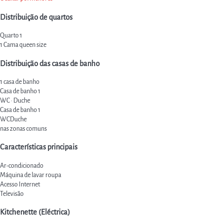
Distribuição de quartos
Quarto 1
1 Cama queen size
Distribuição das casas de banho
1 casa de banho
Casa de banho 1
WC
·
Duche
Casa de banho 1
WC
Duche
nas zonas comuns
Características principais
Ar-condicionado
Máquina de lavar roupa
Acesso Internet
Televisão
Kitchenette (Eléctrica)