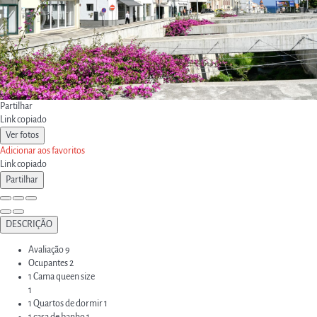
Partilhar
Link copiado
Ver fotos
Adicionar aos favoritos
Link copiado
Partilhar
DESCRIÇÃO
Avaliação
9
Ocupantes
2
1 Cama queen size
1
1 Quartos de dormir
1
1 casa de banho
1