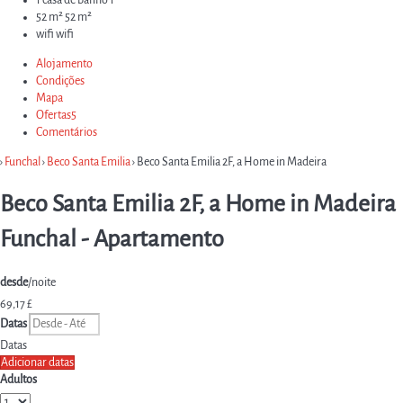
52 m²
52 m²
wifi
wifi
Alojamento
Condições
Mapa
Ofertas
5
Comentários
›
Funchal
›
Beco Santa Emilia
› Beco Santa Emilia 2F, a Home in Madeira
Beco Santa Emilia 2F, a Home in Madeira
Funchal -
Apartamento
desde
/noite
69,
17 £
Datas
Datas
Adicionar datas
Adultos