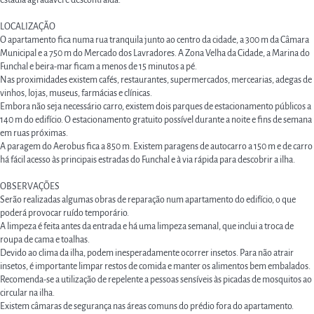
estadia agradável e descontraída.
LOCALIZAÇÃO
O apartamento fica numa rua tranquila junto ao centro da cidade, a 300 m da Câmara
Municipal e a 750 m do Mercado dos Lavradores. A Zona Velha da Cidade, a Marina do
Funchal e beira-mar ficam a menos de 15 minutos a pé.
Nas proximidades existem cafés, restaurantes, supermercados, mercearias, adegas de
vinhos, lojas, museus, farmácias e clínicas.
Embora não seja necessário carro, existem dois parques de estacionamento públicos a
140 m do edifício. O estacionamento gratuito possível durante a noite e fins de semana
em ruas próximas.
A paragem do Aerobus fica a 850 m. Existem paragens de autocarro a 150 m e de carro
há fácil acesso às principais estradas do Funchal e à via rápida para descobrir a ilha.
OBSERVAÇÕES
Serão realizadas algumas obras de reparação num apartamento do edifício, o que
poderá provocar ruído temporário.
A limpeza é feita antes da entrada e há uma limpeza semanal, que inclui a troca de
roupa de cama e toalhas.
Devido ao clima da ilha, podem inesperadamente ocorrer insetos. Para não atrair
insetos, é importante limpar restos de comida e manter os alimentos bem embalados.
Recomenda-se a utilização de repelente a pessoas sensíveis às picadas de mosquitos ao
circular na ilha.
Existem câmaras de segurança nas áreas comuns do prédio fora do apartamento.