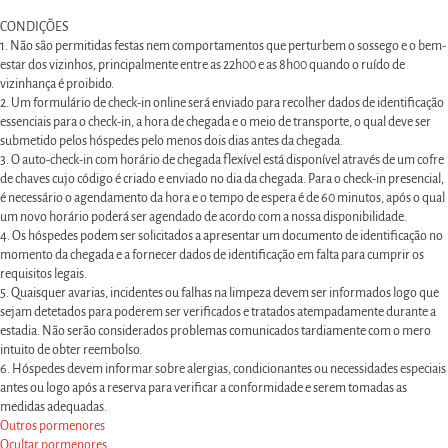
CONDIÇÕES
1. Não são permitidas festas nem comportamentos que perturbem o sossego e o bem-
estar dos vizinhos, principalmente entre as 22h00 e as 8h00 quando o ruído de
vizinhança é proibido.
2. Um formulário de check-in online será enviado para recolher dados de identificação
essenciais para o check-in, a hora de chegada e o meio de transporte, o qual deve ser
submetido pelos hóspedes pelo menos dois dias antes da chegada.
3. O auto-check-in com horário de chegada flexível está disponível através de um cofre
de chaves cujo código é criado e enviado no dia da chegada. Para o check-in presencial,
é necessário o agendamento da hora e o tempo de espera é de 60 minutos, após o qual
um novo horário poderá ser agendado de acordo com a nossa disponibilidade.
4. Os hóspedes podem ser solicitados a apresentar um documento de identificação no
momento da chegada e a fornecer dados de identificação em falta para cumprir os
requisitos legais.
5. Quaisquer avarias, incidentes ou falhas na limpeza devem ser informados logo que
sejam detetados para poderem ser verificados e tratados atempadamente durante a
estadia. Não serão considerados problemas comunicados tardiamente com o mero
intuito de obter reembolso.
6. Hóspedes devem informar sobre alergias, condicionantes ou necessidades especiais
antes ou logo após a reserva para verificar a conformidade e serem tomadas as
medidas adequadas.
Outros pormenores
Ocultar pormenores