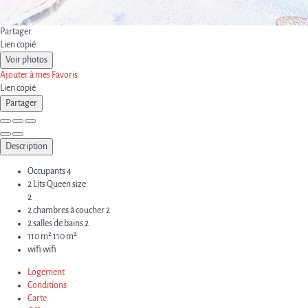
Partager
Lien copié
Voir photos
Ajouter à mes Favoris
Lien copié
Partager
Description
Occupants
4
2 Lits Queen size
2
2 chambres à coucher
2
2 salles de bains
2
110 m²
110 m²
wifi
wifi
Logement
Conditions
Carte