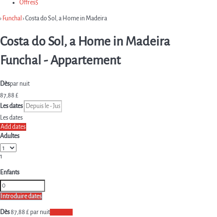
Offres
5
›
Funchal
› Costa do Sol, a Home in Madeira
Costa do Sol, a Home in Madeira
Funchal -
Appartement
Dès
par nuit
87,
88 £
Les dates
Les dates
Add dates
Adultes
1
Enfants
Introduire dates
Dès
87,
88 £
par nuit
Les dates