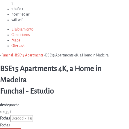
1
1 baño
1
40 m²
40 m²
wifi
wifi
El alojamiento
Condiciones
Mapa
Ofertas
5
›
Funchal
›
BSE15 Apartments
› BSE15 Apartments 4K, a Home in Madeira
BSE15 Apartments 4K, a Home in
Madeira
Funchal -
Estudio
desde
/noche
101,
75 £
Fechas
Fechas