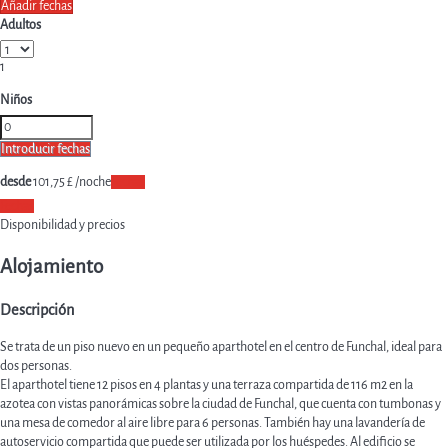
Añadir fechas
Adultos
1
Niños
Introducir fechas
desde
101,
75 £
/noche
Fechas
Fechas
Disponibilidad y precios
Alojamiento
Descripción
Se trata de un piso nuevo en un pequeño aparthotel en el centro de Funchal, ideal para
dos personas.
El aparthotel tiene 12 pisos en 4 plantas y una terraza compartida de 116 m2 en la
azotea con vistas panorámicas sobre la ciudad de Funchal, que cuenta con tumbonas y
una mesa de comedor al aire libre para 6 personas. También hay una lavandería de
autoservicio compartida que puede ser utilizada por los huéspedes. Al edificio se