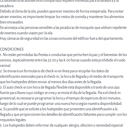
La lavandería de autoservicio compartida requiere monedas para la lavadora y la
secadora.
Debido al clima de la isla, pueden aparecer insectos de forma inesperada. Para evitar
atraer insectos, es importante limpiar los restos de comida y mantener los alimentos
bien envasados.
Se aconseja a las personas sensibles a las picaduras de mosquito que utilicen repelente
de insectos cuando viajen por la isla.
Hay cámaras de seguridad en las zonas comunes del edificio fuera del apartamento.
CONDICIONES
1. No están permitidas las fiestas o conductas que perturben la paz y el bienestar de los
vecinos, especialmente entre las 22.00 y las 8.00 horas cuando está prohibido el ruido
vecinal.
2. Se enviará un formulario de check-in en línea para recopilar los datos de
identificación esenciales para el check-in, la hora de llegada y el medio de transporte,
que los huéspedes deben enviar al menos dos días antes de la llegada.
3. El auto check-in con hora de llegada flexible está disponible a través de una caja
fuerte para llaves cuyo código se crea y se envía el día de la llegada. Para el check-in
presencial, es necesario programar la hora y el tiempo de espera es de 60 minutos,
luego de lo cual se puede programar una nueva hora según nuestra disponibilidad.
4. Es posible que se solicite a los huéspedes que presenten una identificación a la
llegada y que proporcionen los detalles de identificación faltantes para cumplir con los
requisitos legales.
5. Los huéspedes deben informar de cualquier alergia, afección o necesidad especial