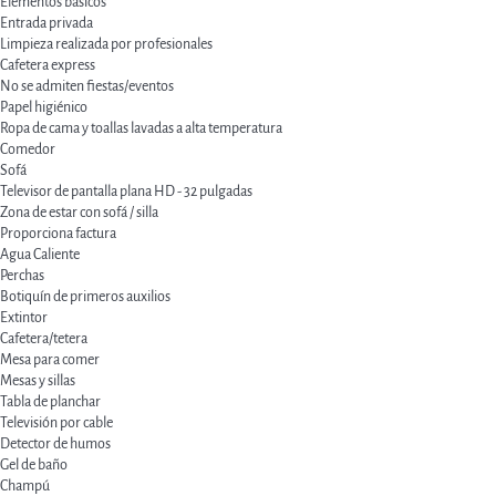
Elementos básicos
Entrada privada
Limpieza realizada por profesionales
Cafetera express
No se admiten fiestas/eventos
Papel higiénico
Ropa de cama y toallas lavadas a alta temperatura
Comedor
Sofá
Televisor de pantalla plana HD - 32 pulgadas
Zona de estar con sofá / silla
Proporciona factura
Agua Caliente
Perchas
Botiquín de primeros auxilios
Extintor
Cafetera/tetera
Mesa para comer
Mesas y sillas
Tabla de planchar
Televisión por cable
Detector de humos
Gel de baño
Champú