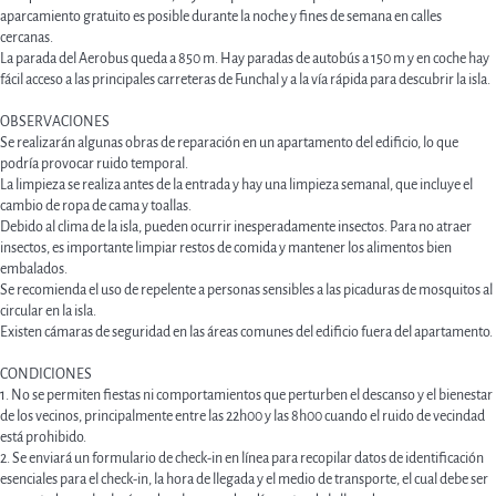
aparcamiento gratuito es posible durante la noche y fines de semana en calles
cercanas.
La parada del Aerobus queda a 850 m. Hay paradas de autobús a 150 m y en coche hay
fácil acceso a las principales carreteras de Funchal y a la vía rápida para descubrir la isla.
OBSERVACIONES
Se realizarán algunas obras de reparación en un apartamento del edificio, lo que
podría provocar ruido temporal.
La limpieza se realiza antes de la entrada y hay una limpieza semanal, que incluye el
cambio de ropa de cama y toallas.
Debido al clima de la isla, pueden ocurrir inesperadamente insectos. Para no atraer
insectos, es importante limpiar restos de comida y mantener los alimentos bien
embalados.
Se recomienda el uso de repelente a personas sensibles a las picaduras de mosquitos al
circular en la isla.
Existen cámaras de seguridad en las áreas comunes del edificio fuera del apartamento.
CONDICIONES
1. No se permiten fiestas ni comportamientos que perturben el descanso y el bienestar
de los vecinos, principalmente entre las 22h00 y las 8h00 cuando el ruido de vecindad
está prohibido.
2. Se enviará un formulario de check-in en línea para recopilar datos de identificación
esenciales para el check-in, la hora de llegada y el medio de transporte, el cual debe ser