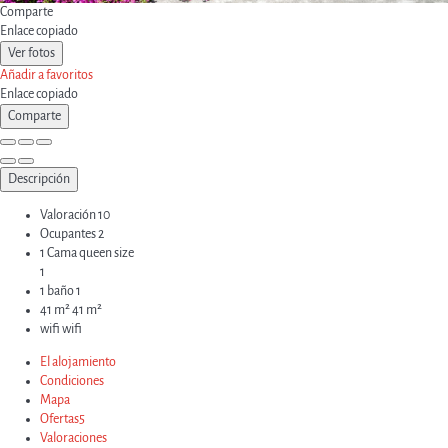
Comparte
Enlace copiado
Ver fotos
Añadir a favoritos
Enlace copiado
Comparte
Descripción
Valoración
10
Ocupantes
2
1 Cama queen size
1
1 baño
1
41 m²
41 m²
wifi
wifi
El alojamiento
Condiciones
Mapa
Ofertas
5
Valoraciones