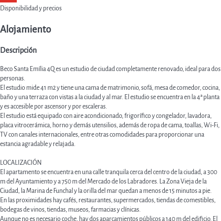
Disponibilidad y precios
Alojamiento
Descripción
Beco Santa Emília 4Q es un estudio de ciudad completamente renovado, ideal para dos
personas.
El estudio mide 41 m2 y tiene una cama de matrimonio, sofá, mesa de comedor, cocina,
baño y una terraza con vistas a la ciudad y al mar. El estudio se encuentra en la 4ª planta
y es accesible por ascensor y por escaleras.
El estudio está equipado con aire acondicionado, frigorífico y congelador, lavadora,
placa vitrocerámica, horno y demás utensilios, además de ropa de cama, toallas, Wi-Fi,
TV con canales internacionales, entre otras comodidades para proporcionar una
estancia agradable y relajada.
LOCALIZACIÓN
El apartamento se encuentra en una calle tranquila cerca del centro de la ciudad, a 300
m del Ayuntamiento y a 750 m del Mercado de los Labradores. La Zona Vieja de la
Ciudad, la Marina de Funchal y la orilla del mar quedan a menos de 15 minutos a pie.
En las proximidades hay cafés, restaurantes, supermercados, tiendas de comestibles,
bodegas de vinos, tiendas, museos, farmacias y clínicas.
Aunque no es necesario coche, hay dos aparcamientos públicos a 140 m del edificio. El