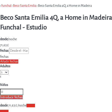
›
Funchal
›
Beco Santa Emilia
› Beco Santa Emilia 4Q, a Home in Madeira
Beco Santa Emilia 4Q, a Home in Madeira
Funchal -
Estudio
desde
/noche
71,
63 £
Fechas
Fechas
Añadir fechas
Adultos
1
Niños
Introducir fechas
desde
71,
63 £
/noche
Fechas
Fechas