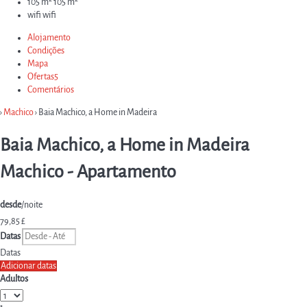
105 m²
105 m²
wifi
wifi
Alojamento
Condições
Mapa
Ofertas
5
Comentários
›
Machico
› Baia Machico, a Home in Madeira
Baia Machico, a Home in Madeira
Machico -
Apartamento
desde
/noite
79,
85 £
Datas
Datas
Adicionar datas
Adultos