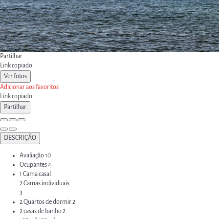
Partilhar
Link copiado
Ver fotos
Adicionar aos favoritos
Link copiado
Partilhar
DESCRIÇÃO
Avaliação
10
Ocupantes
4
1 Cama casal
2 Camas individuais
3
2 Quartos de dormir
2
2 casas de banho
2