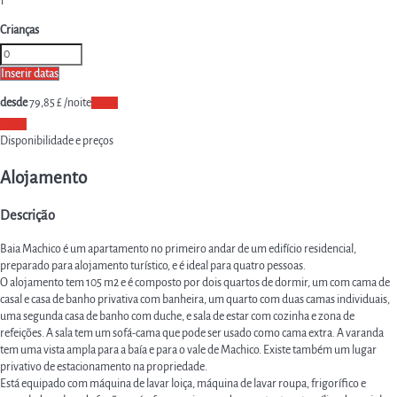
1
Crianças
Inserir datas
desde
79,
85 £
/noite
Datas
Datas
Disponibilidade e preços
Alojamento
Descrição
Baia Machico é um apartamento no primeiro andar de um edifício residencial,
preparado para alojamento turístico, e é ideal para quatro pessoas.
O alojamento tem 105 m2 e é composto por dois quartos de dormir, um com cama de
casal e casa de banho privativa com banheira, um quarto com duas camas individuais,
uma segunda casa de banho com duche, e sala de estar com cozinha e zona de
refeições. A sala tem um sofá-cama que pode ser usado como cama extra. A varanda
tem uma vista ampla para a baía e para o vale de Machico. Existe também um lugar
privativo de estacionamento na propriedade.
Está equipado com máquina de lavar loiça, máquina de lavar roupa, frigorífico e