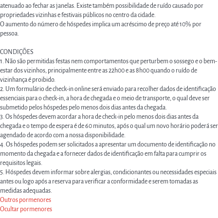
atenuado ao fechar as janelas. Existe também possibilidade de ruído causado por
propriedades vizinhas e festivais públicos no centro da cidade.
O aumento do número de hóspedes implica um acréscimo de preço até 10% por
pessoa.
CONDIÇÕES
1. Não são permitidas festas nem comportamentos que perturbem o sossego e o bem-
estar dos vizinhos, principalmente entre as 22h00 e as 8h00 quando o ruído de
vizinhança é proibido.
2. Um formulário de check-in online será enviado para recolher dados de identificação
essenciais para o check-in, a hora de chegada e o meio de transporte, o qual deve ser
submetido pelos hóspedes pelo menos dois dias antes da chegada.
3. Os hóspedes devem acordar a hora de check-in pelo menos dois dias antes da
chegada e o tempo de espera é de 60 minutos, após o qual um novo horário poderá ser
agendado de acordo com a nossa disponibilidade.
4. Os hóspedes podem ser solicitados a apresentar um documento de identificação no
momento da chegada e a fornecer dados de identificação em falta para cumprir os
requisitos legais.
5. Hóspedes devem informar sobre alergias, condicionantes ou necessidades especiais
antes ou logo após a reserva para verificar a conformidade e serem tomadas as
medidas adequadas.
Outros pormenores
Ocultar pormenores