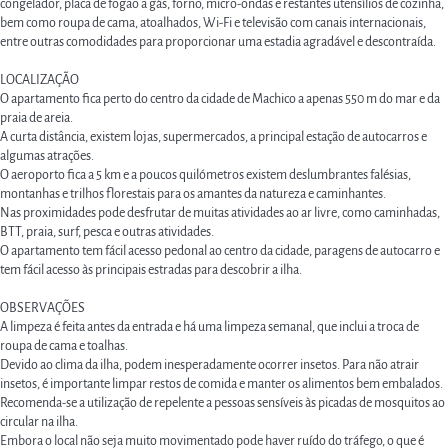
congelador, placa de fogão a gás, forno, micro-ondas e restantes utensílios de cozinha,
bem como roupa de cama, atoalhados, Wi-Fi e televisão com canais internacionais,
entre outras comodidades para proporcionar uma estadia agradável e descontraída.
LOCALIZAÇÃO
O apartamento fica perto do centro da cidade de Machico a apenas 550 m do mar e da
praia de areia.
A curta distância, existem lojas, supermercados, a principal estação de autocarros e
algumas atrações.
O aeroporto fica a 5 km e a poucos quilómetros existem deslumbrantes falésias,
montanhas e trilhos florestais para os amantes da natureza e caminhantes.
Nas proximidades pode desfrutar de muitas atividades ao ar livre, como caminhadas,
BTT, praia, surf, pesca e outras atividades.
O apartamento tem fácil acesso pedonal ao centro da cidade, paragens de autocarro e
tem fácil acesso às principais estradas para descobrir a ilha.
OBSERVAÇÕES
A limpeza é feita antes da entrada e há uma limpeza semanal, que inclui a troca de
roupa de cama e toalhas.
Devido ao clima da ilha, podem inesperadamente ocorrer insetos. Para não atrair
insetos, é importante limpar restos de comida e manter os alimentos bem embalados.
Recomenda-se a utilização de repelente a pessoas sensíveis às picadas de mosquitos ao
circular na ilha.
Embora o local não seja muito movimentado pode haver ruído do tráfego, o que é