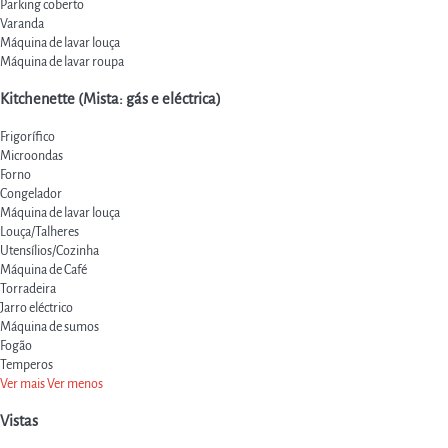
Parking coberto
Varanda
Máquina de lavar louça
Máquina de lavar roupa
Kitchenette (Mista: gás e eléctrica)
Frigorífico
Microondas
Forno
Congelador
Máquina de lavar louça
Louça/Talheres
Utensílios/Cozinha
Máquina de Café
Torradeira
Jarro eléctrico
Máquina de sumos
Fogão
Temperos
Ver mais
Ver menos
Vistas