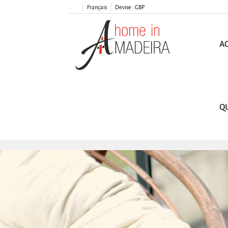
Français
Devise :
GBP
AC
Q