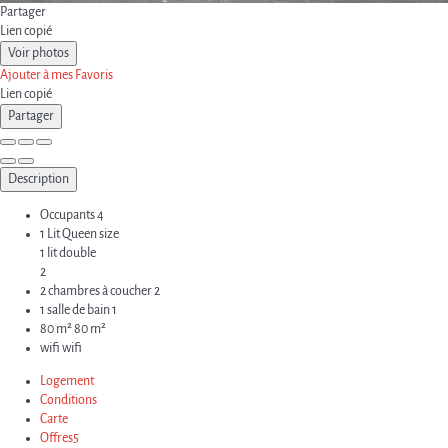
Partager
Lien copié
Voir photos
Ajouter à mes Favoris
Lien copié
Partager
Description
Occupants
4
1 Lit Queen size
1 lit double
2
2 chambres à coucher
2
1 salle de bain
1
80 m²
80 m²
wifi
wifi
Logement
Conditions
Carte
Offres
5