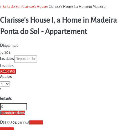
›
Ponta do Sol
›
Clarisse's House
› Clarisse's House I, a Home in Madeira
Clarisse's House I, a Home in Madeira
Ponta do Sol -
Appartement
Dès
par nuit
77,
30 £
Les dates
Les dates
Add dates
Adultes
1
Enfants
Introduire dates
Dès
77,
30 £
par nuit
Les dates
Les dates