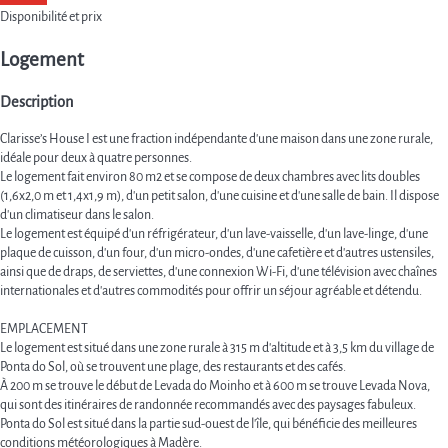
Disponibilité et prix
Logement
Description
Clarisse’s House I est une fraction indépendante d'une maison dans une zone rurale,
idéale pour deux à quatre personnes.
Le logement fait environ 80 m2 et se compose de deux chambres avec lits doubles
(1,6x2,0 m et 1,4x1,9 m), d'un petit salon, d'une cuisine et d'une salle de bain. Il dispose
d'un climatiseur dans le salon.
Le logement est équipé d'un réfrigérateur, d'un lave-vaisselle, d'un lave-linge, d'une
plaque de cuisson, d'un four, d'un micro-ondes, d'une cafetière et d'autres ustensiles,
ainsi que de draps, de serviettes, d'une connexion Wi-Fi, d'une télévision avec chaînes
internationales et d'autres commodités pour offrir un séjour agréable et détendu.
EMPLACEMENT
Le logement est situé dans une zone rurale à 315 m d'altitude et à 3,5 km du village de
Ponta do Sol, où se trouvent une plage, des restaurants et des cafés.
À 200 m se trouve le début de Levada do Moinho et à 600 m se trouve Levada Nova,
qui sont des itinéraires de randonnée recommandés avec des paysages fabuleux.
Ponta do Sol est situé dans la partie sud-ouest de l'île, qui bénéficie des meilleures
conditions météorologiques à Madère.