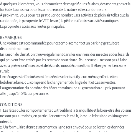
À quelques kilomètres, vous découvrirez de magnifiques falaises, des montagnes et la
forêt de Laurissilva pour les amoureux de la nature et les randonneurs.
À proximité, vous pourrez pratiquer de nombreuses activités de plein air telles que la
randonnée, le parapente, le VTT, le surf, la pêche et d'autres activités nautiques.
La propriété a accès aux routes principales.
REMARQUES
Une voiture est recommandée pour cet emplacement et un parking gratuit est
disponible sur place.
En raison du climat, on trouve également dans les environs des insectes et des lézards
qui peuvent être attirés par les restes de nourriture. Pour ceux qui ne sont pas à l’aise
avec la présence d’insectes et de lézards, nous déconseillons l’hébergement en zone
rurale.
Le ménage est effectué avant l'entrée des clients et il y a un ménage d'entretien
hebdomadaire, qui comprend le changement du linge de lit et des serviettes.
L'augmentation du nombre des hôtes entraîne une augmentation du prix pouvant
aller jusqu'à 10 % par personne.
CONDITIONS
1. Les fêtes ou les comportements qui troublent la tranquillité et le bien-être des voisins
ne sont pas autorisés, en particulier entre 22 h et 8 h, lorsque le bruit de voisinage est
interdit.
2. Un formulaire d'enregistrement en ligne sera envoyé pour collecter les données