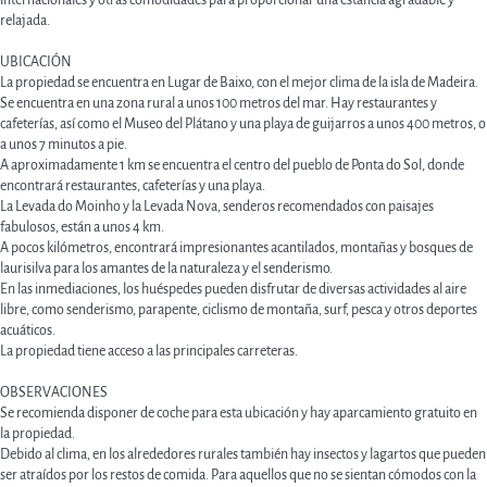
internacionales y otras comodidades para proporcionar una estancia agradable y
relajada.
UBICACIÓN
La propiedad se encuentra en Lugar de Baixo, con el mejor clima de la isla de Madeira.
Se encuentra en una zona rural a unos 100 metros del mar. Hay restaurantes y
cafeterías, así como el Museo del Plátano y una playa de guijarros a unos 400 metros, o
a unos 7 minutos a pie.
A aproximadamente 1 km se encuentra el centro del pueblo de Ponta do Sol, donde
encontrará restaurantes, cafeterías y una playa.
La Levada do Moinho y la Levada Nova, senderos recomendados con paisajes
fabulosos, están a unos 4 km.
A pocos kilómetros, encontrará impresionantes acantilados, montañas y bosques de
laurisilva para los amantes de la naturaleza y el senderismo.
En las inmediaciones, los huéspedes pueden disfrutar de diversas actividades al aire
libre, como senderismo, parapente, ciclismo de montaña, surf, pesca y otros deportes
acuáticos.
La propiedad tiene acceso a las principales carreteras.
OBSERVACIONES
Se recomienda disponer de coche para esta ubicación y hay aparcamiento gratuito en
la propiedad.
Debido al clima, en los alrededores rurales también hay insectos y lagartos que pueden
ser atraídos por los restos de comida. Para aquellos que no se sientan cómodos con la