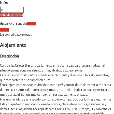
Niños
Introducir fechas
desde
70,
01 £
/noche
Fechas
Fechas
Disponibilidad y precios
Alojamiento
Descripción
Casa da Tia Celeste II es un apartamento en la planta baja de una casa tradicional,
situado en una zona rural junto al mar, ideal para dos personas.
La casa ha sido totalmente renovada recientemente y dividida en tres alojamientos,
que comparten la piscina y el solárium.
Este alojamiento mide aproximadamente 33 m² y consta de un dormitorio con cama
doble (1,6 x 2,0 m), salón con cocina y mesa de comedor, baño con ducha y terraza con
mesa y sillas. El alojamiento también ofrece aparcamiento privado.
Hay una lavadora y una secadora en un espacio compartido por los tres alojamientos.
Está equipado con aire acondicionado, nevera, placa vitrocerámica, microondas y
demás utensilios, además de ropa de cama, toallas, Wi-Fi (500 Mbps), TV con canales