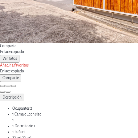
Comparte
Enlace copiado
Ver fotos
Añadir a favoritos
Enlace copiado
Comparte
Descripción
Ocupantes
2
1 Cama queen size
1
1 Dormitorio
1
1 baño
1
33 m²
33 m²