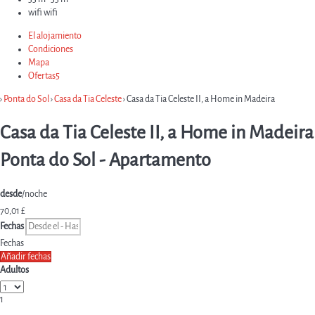
wifi
wifi
El alojamiento
Condiciones
Mapa
Ofertas
5
›
Ponta do Sol
›
Casa da Tia Celeste
› Casa da Tia Celeste II, a Home in Madeira
Casa da Tia Celeste II, a Home in Madeira
Ponta do Sol -
Apartamento
desde
/noche
70,
01 £
Fechas
Fechas
Añadir fechas
Adultos
1