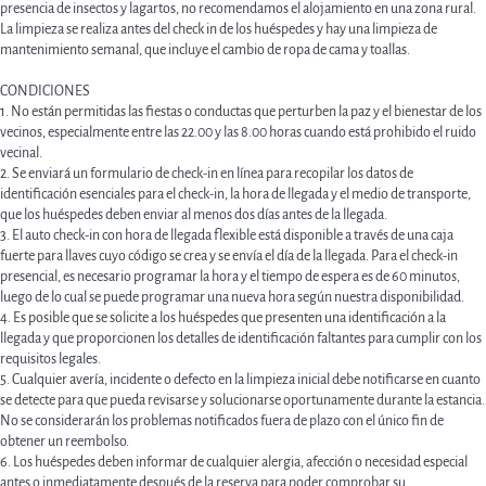
presencia de insectos y lagartos, no recomendamos el alojamiento en una zona rural.
La limpieza se realiza antes del check in de los huéspedes y hay una limpieza de
mantenimiento semanal, que incluye el cambio de ropa de cama y toallas.
CONDICIONES
1. No están permitidas las fiestas o conductas que perturben la paz y el bienestar de los
vecinos, especialmente entre las 22.00 y las 8.00 horas cuando está prohibido el ruido
vecinal.
2. Se enviará un formulario de check-in en línea para recopilar los datos de
identificación esenciales para el check-in, la hora de llegada y el medio de transporte,
que los huéspedes deben enviar al menos dos días antes de la llegada.
3. El auto check-in con hora de llegada flexible está disponible a través de una caja
fuerte para llaves cuyo código se crea y se envía el día de la llegada. Para el check-in
presencial, es necesario programar la hora y el tiempo de espera es de 60 minutos,
luego de lo cual se puede programar una nueva hora según nuestra disponibilidad.
4. Es posible que se solicite a los huéspedes que presenten una identificación a la
llegada y que proporcionen los detalles de identificación faltantes para cumplir con los
requisitos legales.
5. Cualquier avería, incidente o defecto en la limpieza inicial debe notificarse en cuanto
se detecte para que pueda revisarse y solucionarse oportunamente durante la estancia.
No se considerarán los problemas notificados fuera de plazo con el único fin de
obtener un reembolso.
6. Los huéspedes deben informar de cualquier alergia, afección o necesidad especial
antes o inmediatamente después de la reserva para poder comprobar su